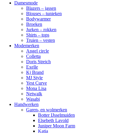
Damesmode
Blazers – jassen
Blouses – tunieken
Bodywarmer
Broeken
Jurken – rokken
Shirts – tops
Truien – vesten
Modemerken
Angel circle
Colletta
Doris Streich
Exelle
Kj Brand
MJ Style
Yest Curve
Mona Lisa
Netwalk
Wasabi
Handwerken
Garen- en wolmerken
Botter IJsselmuiden
Elsebeth Lavold
Juniper Moon Farm
Katia