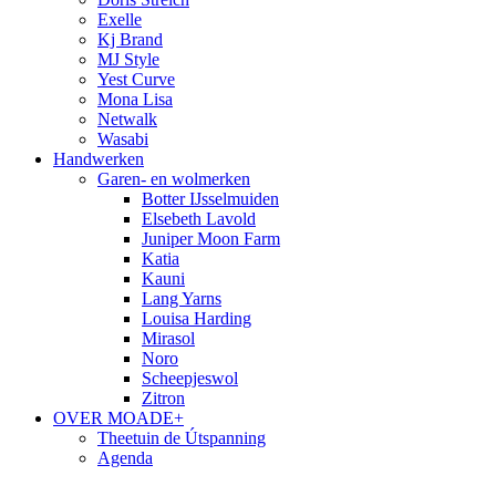
Exelle
Kj Brand
MJ Style
Yest Curve
Mona Lisa
Netwalk
Wasabi
Handwerken
Garen- en wolmerken
Botter IJsselmuiden
Elsebeth Lavold
Juniper Moon Farm
Katia
Kauni
Lang Yarns
Louisa Harding
Mirasol
Noro
Scheepjeswol
Zitron
OVER MOADE+
Theetuin de Útspanning
Agenda