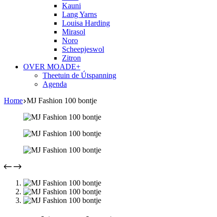
Kauni
Lang Yarns
Louisa Harding
Mirasol
Noro
Scheepjeswol
Zitron
OVER MOADE+
Theetuin de Útspanning
Agenda
Home
MJ Fashion 100 bontje