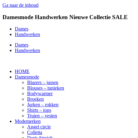
Ga naar de inhoud
Damesmode
Handwerken
Nieuwe Collectie
SALE
Dames
Handwerken
Dames
Handwerken
HOME
Damesmode
Blazers – jassen
Blouses – tunieken
Bodywarmer
Broeken
Jurken – rokken
Shirts – tops
Truien – vesten
Modemerken
Angel circle
Colletta
Doris Streich