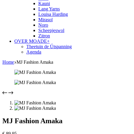
Kauni
Lang Yarns
Louisa Harding
Mirasol
Noro
Scheepjeswol
Zitron
OVER MOADE+
Theetuin de Útspanning
Agenda
Home
MJ Fashion Amaka
MJ Fashion Amaka
€
89,95