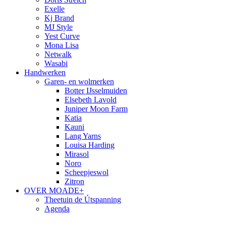
Exelle
Kj Brand
MJ Style
Yest Curve
Mona Lisa
Netwalk
Wasabi
Handwerken
Garen- en wolmerken
Botter IJsselmuiden
Elsebeth Lavold
Juniper Moon Farm
Katia
Kauni
Lang Yarns
Louisa Harding
Mirasol
Noro
Scheepjeswol
Zitron
OVER MOADE+
Theetuin de Útspanning
Agenda