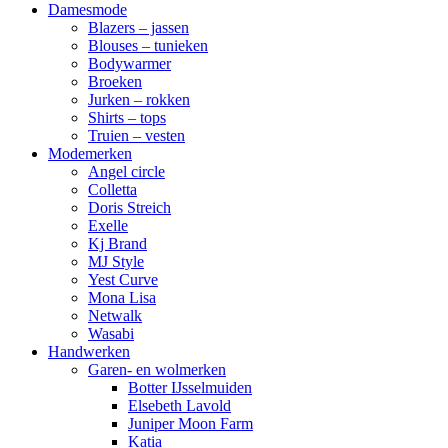
Damesmode
Blazers – jassen
Blouses – tunieken
Bodywarmer
Broeken
Jurken – rokken
Shirts – tops
Truien – vesten
Modemerken
Angel circle
Colletta
Doris Streich
Exelle
Kj Brand
MJ Style
Yest Curve
Mona Lisa
Netwalk
Wasabi
Handwerken
Garen- en wolmerken
Botter IJsselmuiden
Elsebeth Lavold
Juniper Moon Farm
Katia