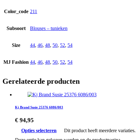
Color_code
211
Subsoort
Blouses – tunieken
Size
44
,
46
,
48
,
50
,
52
,
54
MJ Fashion
44
,
46
,
48
,
50
,
52
,
54
Gerelateerde producten
Kj Brand Susie 25376 6086/003
€
94,95
Opties selecteren
Dit product heeft meerdere variaties.
Deze optie kan gekozen worden op de productpagina