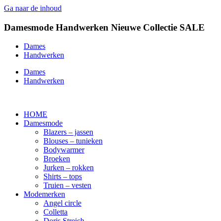
Ga naar de inhoud
Damesmode
Handwerken
Nieuwe Collectie
SALE
Dames
Handwerken
Dames
Handwerken
HOME
Damesmode
Blazers – jassen
Blouses – tunieken
Bodywarmer
Broeken
Jurken – rokken
Shirts – tops
Truien – vesten
Modemerken
Angel circle
Colletta
Doris Streich