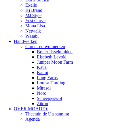
Exelle
Kj Brand
MJ Style
Yest Curve
Mona Lisa
Netwalk
Wasabi
Handwerken
Garen- en wolmerken
Botter IJsselmuiden
Elsebeth Lavold
Juniper Moon Farm
Katia
Kauni
Lang Yarns
Louisa Harding
Mirasol
Noro
Scheepjeswol
Zitron
OVER MOADE+
Theetuin de Útspanning
Agenda