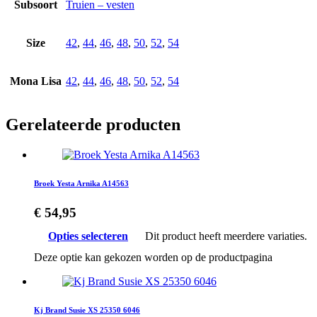
Subsoort
Truien – vesten
Size
42
,
44
,
46
,
48
,
50
,
52
,
54
Mona Lisa
42
,
44
,
46
,
48
,
50
,
52
,
54
Gerelateerde producten
Broek Yesta Arnika A14563
€
54,95
Opties selecteren
Dit product heeft meerdere variaties.
Deze optie kan gekozen worden op de productpagina
Kj Brand Susie XS 25350 6046