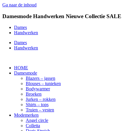
Ga naar de inhoud
Damesmode
Handwerken
Nieuwe Collectie
SALE
Dames
Handwerken
Dames
Handwerken
HOME
Damesmode
Blazers – jassen
Blouses – tunieken
Bodywarmer
Broeken
Jurken – rokken
Shirts – tops
Truien – vesten
Modemerken
Angel circle
Colletta
Doris Streich