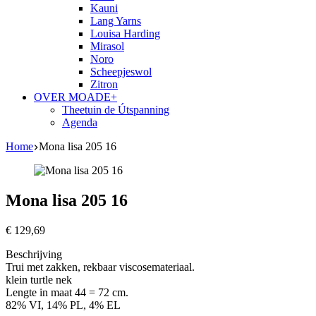
Kauni
Lang Yarns
Louisa Harding
Mirasol
Noro
Scheepjeswol
Zitron
OVER MOADE+
Theetuin de Útspanning
Agenda
Home
Mona lisa 205 16
Mona lisa 205 16
€
129,69
Beschrijving
Trui met zakken, rekbaar viscosemateriaal.
klein turtle nek
Lengte in maat 44 = 72 cm.
82% VI, 14% PL, 4% EL