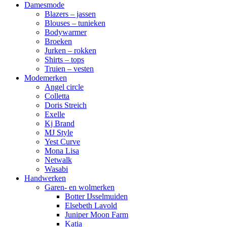
Damesmode
Blazers – jassen
Blouses – tunieken
Bodywarmer
Broeken
Jurken – rokken
Shirts – tops
Truien – vesten
Modemerken
Angel circle
Colletta
Doris Streich
Exelle
Kj Brand
MJ Style
Yest Curve
Mona Lisa
Netwalk
Wasabi
Handwerken
Garen- en wolmerken
Botter IJsselmuiden
Elsebeth Lavold
Juniper Moon Farm
Katia