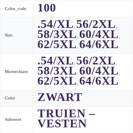
100
Color_code
.54/XL
56/2XL
,
,
58/3XL
60/4XL
Size
,
,
62/5XL
64/6XL
,
.54/XL
56/2XL
,
,
58/3XL
60/4XL
Montechiaro
,
,
62/5XL
64/6XL
,
ZWART
Color
TRUIEN –
VESTEN
Subsoort