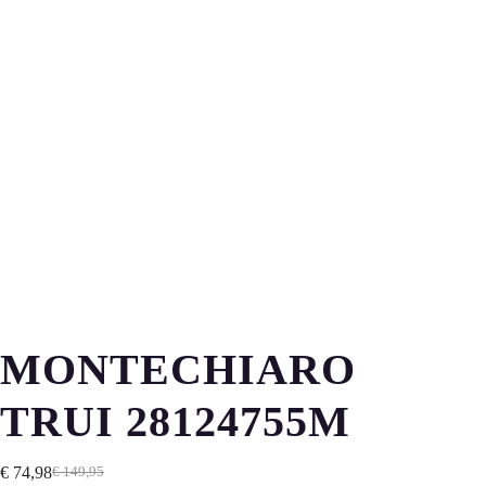
MONTECHIARO
TRUI 28124755M
€
74,98
€
149,95