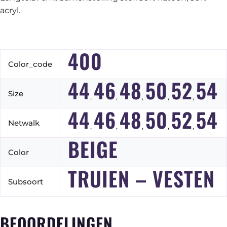
acryl.
400
Color_code
44
46
48
50
52
54
Size
,
,
,
,
,
44
46
48
50
52
54
Netwalk
,
,
,
,
,
BEIGE
Color
TRUIEN – VESTEN
Subsoort
BEOORDELINGEN