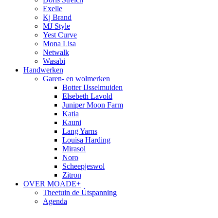
Exelle
Kj Brand
MJ Style
Yest Curve
Mona Lisa
Netwalk
Wasabi
Handwerken
Garen- en wolmerken
Botter IJsselmuiden
Elsebeth Lavold
Juniper Moon Farm
Katia
Kauni
Lang Yarns
Louisa Harding
Mirasol
Noro
Scheepjeswol
Zitron
OVER MOADE+
Theetuin de Útspanning
Agenda