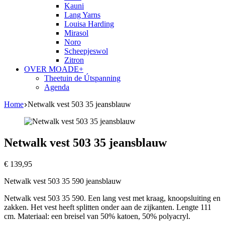
Kauni
Lang Yarns
Louisa Harding
Mirasol
Noro
Scheepjeswol
Zitron
OVER MOADE+
Theetuin de Útspanning
Agenda
Home
Netwalk vest 503 35 jeansblauw
Netwalk vest 503 35 jeansblauw
€
139,95
Netwalk vest 503 35 590 jeansblauw
Netwalk vest 503 35 590. Een lang vest met kraag, knoopsluiting en
zakken. Het vest heeft splitten onder aan de zijkanten. Lengte 111
cm. Materiaal: een breisel van 50% katoen, 50% polyacryl.