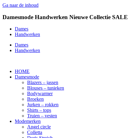
Ga naar de inhoud
Damesmode
Handwerken
Nieuwe Collectie
SALE
Dames
Handwerken
Dames
Handwerken
HOME
Damesmode
Blazers – jassen
Blouses – tunieken
Bodywarmer
Broeken
Jurken – rokken
Shirts – tops
Truien – vesten
Modemerken
Angel circle
Colletta
Doris Streich