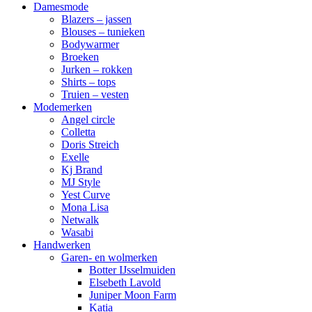
Damesmode
Blazers – jassen
Blouses – tunieken
Bodywarmer
Broeken
Jurken – rokken
Shirts – tops
Truien – vesten
Modemerken
Angel circle
Colletta
Doris Streich
Exelle
Kj Brand
MJ Style
Yest Curve
Mona Lisa
Netwalk
Wasabi
Handwerken
Garen- en wolmerken
Botter IJsselmuiden
Elsebeth Lavold
Juniper Moon Farm
Katia