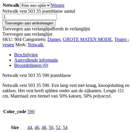
Netwalk
Wissen
Netwalk vest 503 35 jeansblauw aantal
Toevoegen aan winkelwagen
Toevoegen aan verlanglijst
Reeds in verlanglijst
Toevoegen aan verlanglijst
SKU:
904
Categorieën:
Dames
,
GROTE MATEN MODE
,
Truien -
vesten
Merk:
Netwalk
Beschrijving
Aanvullende informatie
Beoordelingen (0)
Netwalk vest 503 35 590 jeansblauw
Netwalk vest 503 35 590. Een lang vest met kraag, knoopsluiting en
zakken. Het vest heeft splitten onder aan de zijkanten. Lengte 111
cm. Materiaal: een breisel van 50% katoen, 50% polyacryl.
Color_code
590
Size
44
,
46
,
48
,
50
,
52
,
54