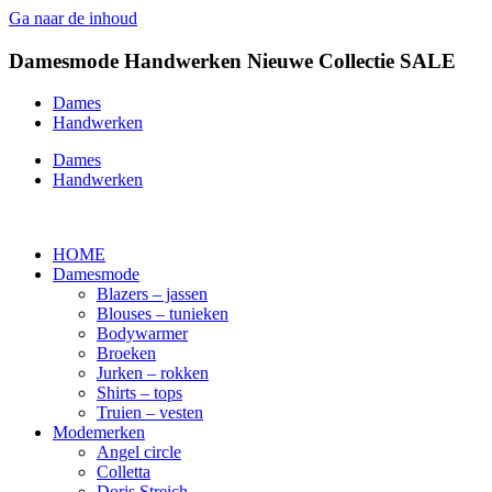
Ga naar de inhoud
Damesmode
Handwerken
Nieuwe Collectie
SALE
Dames
Handwerken
Dames
Handwerken
HOME
Damesmode
Blazers – jassen
Blouses – tunieken
Bodywarmer
Broeken
Jurken – rokken
Shirts – tops
Truien – vesten
Modemerken
Angel circle
Colletta
Doris Streich