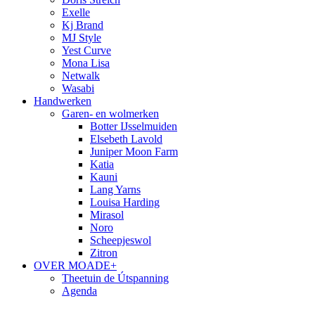
Exelle
Kj Brand
MJ Style
Yest Curve
Mona Lisa
Netwalk
Wasabi
Handwerken
Garen- en wolmerken
Botter IJsselmuiden
Elsebeth Lavold
Juniper Moon Farm
Katia
Kauni
Lang Yarns
Louisa Harding
Mirasol
Noro
Scheepjeswol
Zitron
OVER MOADE+
Theetuin de Útspanning
Agenda