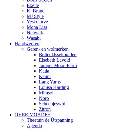
Exelle
Kj Brand
MJ Style
Yest Curve
Mona Lisa
Netwalk
Wasabi
Handwerken
Garen- en wolmerken
Botter IJsselmuiden
Elsebeth Lavold
Juniper Moon Farm
Katia
Kauni
Lang Yarns
Louisa Harding
Mirasol
Noro
Scheepjeswol
Zitron
OVER MOADE+
Theetuin de Útspanning
Agenda