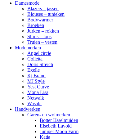
Damesmode
Blazers – jassen
Blouses – tunieken
Bodywarmer
Broeken
Jurken – rokken
Shirts – tops
Truien – vesten
Modemerken
Angel circle
Colletta
Doris Streich
Exelle
Kj Brand
MJ Style
Yest Curve
Mona Lisa
Netwalk
Wasabi
Handwerken
Garen- en wolmerken
Botter IJsselmuiden
Elsebeth Lavold
Juniper Moon Farm
Katia