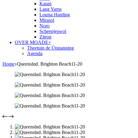
Kauni
Lang Yarns
Louisa Harding
Mirasol
Noro
Scheepjeswol
Zitron
OVER MOADE+
Theetuin de Útspanning
Agenda
Home
Queenslnd. Brighton Beach11-20