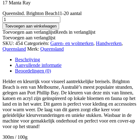
17 Manta Ray
Queenslnd. Brighton Beach11-20 aantal
Toevoegen aan winkelwagen
Toevoegen aan verlanglijst
Reeds in verlanglijst
Toevoegen aan verlanglijst
SKU:
454
Categorieën:
Garen- en wolmerken
,
Handwerken
,
Queensland
Merk:
Queensland
Beschrijving
Aanvullende informatie
Beoordelingen (0)
Helder en kleurrijk voor visueel aantrekkelijke breisels. Brighton
Beach is een van Melbourne, Australië’s meest populaire stranden,
gelegen aan Port Phillip Bay. De kleuren van deze mix van linnen,
katoen en acryl zijn geïnspireerd op lokale bloemen en fauna op het
land en in het water. Dit garen is perfect voor kleding en accessoires
voor warm weer. De laag van dit garen zorgt elke keer voor
geleidelijke kleurveranderingen en unieke stukken. Wasbaar in de
machine voor gemakkelijk onderhoud en perfect voor een cover-up
voor op het strand!
300m / 100g