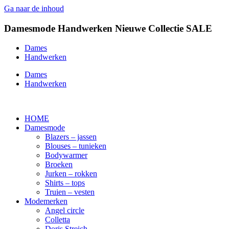
Ga naar de inhoud
Damesmode
Handwerken
Nieuwe Collectie
SALE
Dames
Handwerken
Dames
Handwerken
HOME
Damesmode
Blazers – jassen
Blouses – tunieken
Bodywarmer
Broeken
Jurken – rokken
Shirts – tops
Truien – vesten
Modemerken
Angel circle
Colletta
Doris Streich