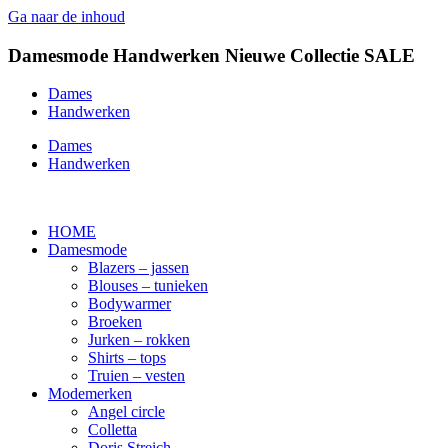
Ga naar de inhoud
Damesmode
Handwerken
Nieuwe Collectie
SALE
Dames
Handwerken
Dames
Handwerken
HOME
Damesmode
Blazers – jassen
Blouses – tunieken
Bodywarmer
Broeken
Jurken – rokken
Shirts – tops
Truien – vesten
Modemerken
Angel circle
Colletta
Doris Streich