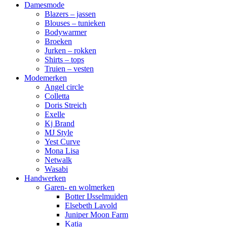
Damesmode
Blazers – jassen
Blouses – tunieken
Bodywarmer
Broeken
Jurken – rokken
Shirts – tops
Truien – vesten
Modemerken
Angel circle
Colletta
Doris Streich
Exelle
Kj Brand
MJ Style
Yest Curve
Mona Lisa
Netwalk
Wasabi
Handwerken
Garen- en wolmerken
Botter IJsselmuiden
Elsebeth Lavold
Juniper Moon Farm
Katia