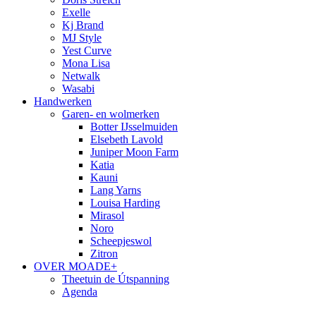
Exelle
Kj Brand
MJ Style
Yest Curve
Mona Lisa
Netwalk
Wasabi
Handwerken
Garen- en wolmerken
Botter IJsselmuiden
Elsebeth Lavold
Juniper Moon Farm
Katia
Kauni
Lang Yarns
Louisa Harding
Mirasol
Noro
Scheepjeswol
Zitron
OVER MOADE+
Theetuin de Útspanning
Agenda