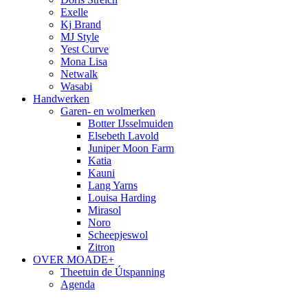
Exelle
Kj Brand
MJ Style
Yest Curve
Mona Lisa
Netwalk
Wasabi
Handwerken
Garen- en wolmerken
Botter IJsselmuiden
Elsebeth Lavold
Juniper Moon Farm
Katia
Kauni
Lang Yarns
Louisa Harding
Mirasol
Noro
Scheepjeswol
Zitron
OVER MOADE+
Theetuin de Útspanning
Agenda