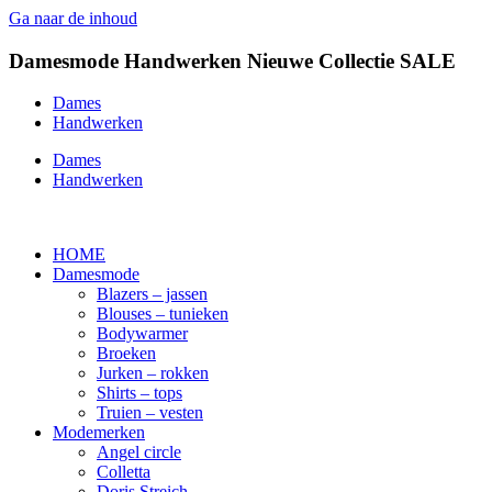
Ga naar de inhoud
Damesmode
Handwerken
Nieuwe Collectie
SALE
Dames
Handwerken
Dames
Handwerken
HOME
Damesmode
Blazers – jassen
Blouses – tunieken
Bodywarmer
Broeken
Jurken – rokken
Shirts – tops
Truien – vesten
Modemerken
Angel circle
Colletta
Doris Streich