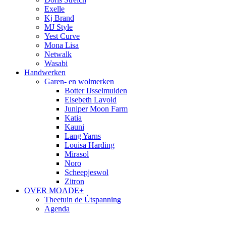
Exelle
Kj Brand
MJ Style
Yest Curve
Mona Lisa
Netwalk
Wasabi
Handwerken
Garen- en wolmerken
Botter IJsselmuiden
Elsebeth Lavold
Juniper Moon Farm
Katia
Kauni
Lang Yarns
Louisa Harding
Mirasol
Noro
Scheepjeswol
Zitron
OVER MOADE+
Theetuin de Útspanning
Agenda