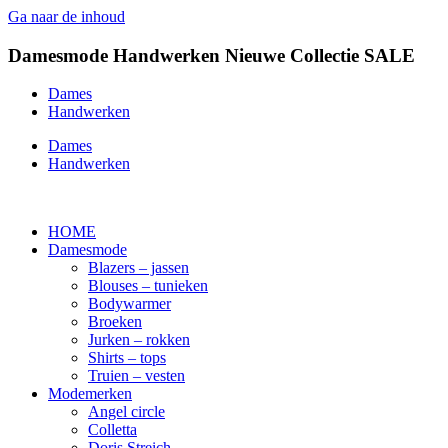
Ga naar de inhoud
Damesmode
Handwerken
Nieuwe Collectie
SALE
Dames
Handwerken
Dames
Handwerken
HOME
Damesmode
Blazers – jassen
Blouses – tunieken
Bodywarmer
Broeken
Jurken – rokken
Shirts – tops
Truien – vesten
Modemerken
Angel circle
Colletta
Doris Streich