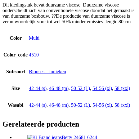
Dit kledingstuk bevat duurzame viscose. Duurzame viscose
onderscheidt zich van conventionele viscose doordat het gemaakt is
van duurzame bosbouw. ??De productie van duurzame viscose is
verantwoordelijk voor tot wel 50% minder emissies. lengte 80 cm
Color
Multi
Color_code
4510
Subsoort
Blouses – tunieken
Size
42-44 (s)
,
46-48 (m)
,
50-52 (L)
,
54-56 (xl)
,
58 (xxl)
Wasabi
42-44 (s)
,
46-48 (m)
,
50-52 (L)
,
54-56 (xl)
,
58 (xxl)
Gerelateerde producten