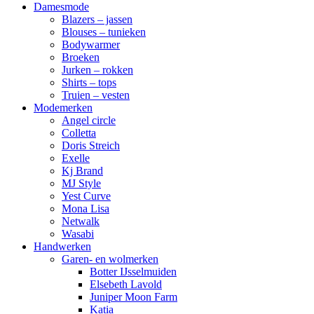
Damesmode
Blazers – jassen
Blouses – tunieken
Bodywarmer
Broeken
Jurken – rokken
Shirts – tops
Truien – vesten
Modemerken
Angel circle
Colletta
Doris Streich
Exelle
Kj Brand
MJ Style
Yest Curve
Mona Lisa
Netwalk
Wasabi
Handwerken
Garen- en wolmerken
Botter IJsselmuiden
Elsebeth Lavold
Juniper Moon Farm
Katia