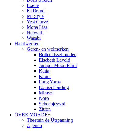
Exelle
Kj Brand
MJ Style
Yest Curve
Mona Lisa
Netwalk
Wasabi
Handwerken
Garen- en wolmerken
Botter IJsselmuiden
Elsebeth Lavold
Juniper Moon Farm
Katia
Kauni
Lang Yarns
Louisa Harding
Mirasol
Noro
Scheepjeswol
Zitron
OVER MOADE+
Theetuin de Útspanning
Agenda