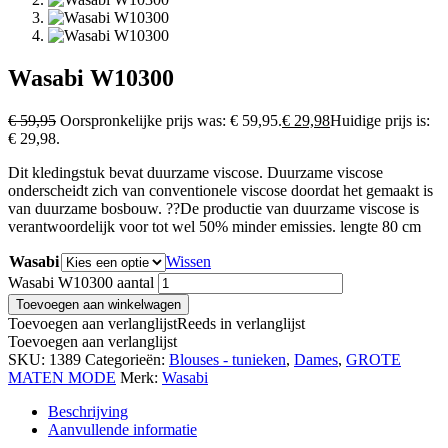
Wasabi W10300
€
59,95
Oorspronkelijke prijs was: € 59,95.
€
29,98
Huidige prijs is:
€ 29,98.
Dit kledingstuk bevat duurzame viscose. Duurzame viscose
onderscheidt zich van conventionele viscose doordat het gemaakt is
van duurzame bosbouw. ??De productie van duurzame viscose is
verantwoordelijk voor tot wel 50% minder emissies. lengte 80 cm
Wasabi
Wissen
Wasabi W10300 aantal
Toevoegen aan winkelwagen
Toevoegen aan verlanglijst
Reeds in verlanglijst
Toevoegen aan verlanglijst
SKU:
1389
Categorieën:
Blouses - tunieken
,
Dames
,
GROTE
MATEN MODE
Merk:
Wasabi
Beschrijving
Aanvullende informatie