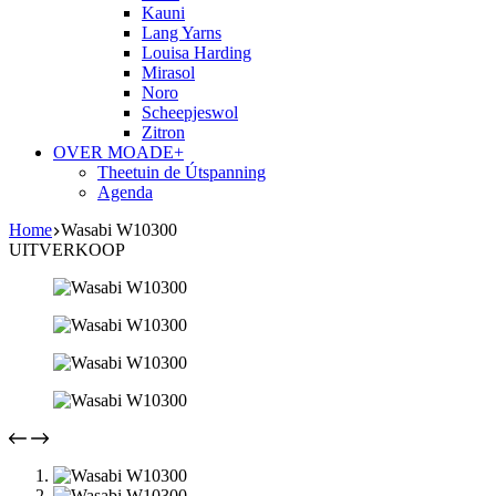
Kauni
Lang Yarns
Louisa Harding
Mirasol
Noro
Scheepjeswol
Zitron
OVER MOADE+
Theetuin de Útspanning
Agenda
Home
Wasabi W10300
UITVERKOOP