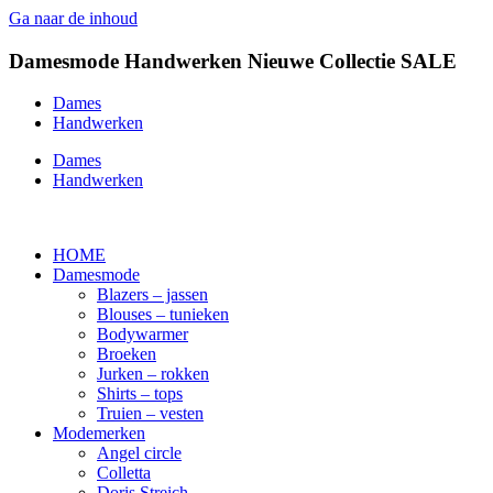
Ga naar de inhoud
Damesmode
Handwerken
Nieuwe Collectie
SALE
Dames
Handwerken
Dames
Handwerken
HOME
Damesmode
Blazers – jassen
Blouses – tunieken
Bodywarmer
Broeken
Jurken – rokken
Shirts – tops
Truien – vesten
Modemerken
Angel circle
Colletta
Doris Streich