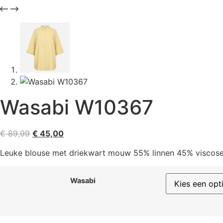
Wasabi W10367
€
89,99
€
45,00
Leuke blouse met driekwart mouw 55% linnen 45% viscose. V
Wasabi