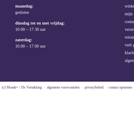
maandag:
wink
gesloten
mijn 
conta
dinsdag tot en met vrijdag:
10.00 – 17.30 uur
verz
retou
zaterdag:
veel 
10.00 – 17.00 uur
klach
alge
(c) Moade+ / De Vertakking
algemene voorwaarden
privacybeleid
contact opnemen