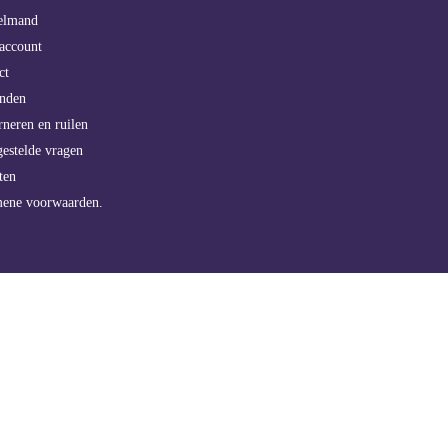
elmand
account
ct
enden
rneren en ruilen
gestelde vragen
ten
mene voorwaarden.