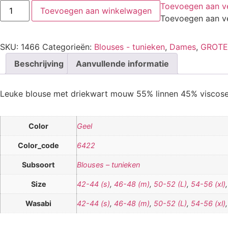
Toevoegen aan ver
Toevoegen aan winkelwagen
Toevoegen aan ver
SKU:
1466
Categorieën:
Blouses - tunieken
,
Dames
,
GROTE
Beschrijving
Aanvullende informatie
Leuke blouse met driekwart mouw 55% linnen 45% viscose. V
Color
Geel
Color_code
6422
Subsoort
Blouses – tunieken
Size
42-44 (s)
,
46-48 (m)
,
50-52 (L)
,
54-56 (xl)
Wasabi
42-44 (s)
,
46-48 (m)
,
50-52 (L)
,
54-56 (xl)