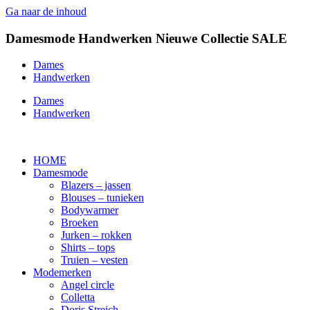
Ga naar de inhoud
Damesmode
Handwerken
Nieuwe Collectie
SALE
Dames
Handwerken
Dames
Handwerken
HOME
Damesmode
Blazers – jassen
Blouses – tunieken
Bodywarmer
Broeken
Jurken – rokken
Shirts – tops
Truien – vesten
Modemerken
Angel circle
Colletta
Doris Streich