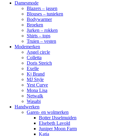
Damesmode
Blazers – jassen
Blouses – tunieken
Bodywarmer
Broeken
Jurken – rokken
Shirts – tops
Truien – vesten
Modemerken
Angel circle
Colletta
Doris Streich
Exelle
Kj Brand
MJ Style
Yest Curve
Mona Lisa
Netwalk
Wasabi
Handwerken
Garen- en wolmerken
Botter IJsselmuiden
Elsebeth Lavold
Juniper Moon Farm
Katia