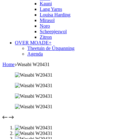
Kauni
Lang Yarns
Louisa Harding
Mirasol
Noro
Scheepjeswol
Zitron
OVER MOADE+
Theetuin de Útspanning
Agenda
Home
Wasabi W20431