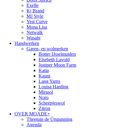
Exelle
Kj Brand
MJ Style
Yest Curve
Mona Lisa
Netwalk
Wasabi
Handwerken
Garen- en wolmerken
Botter IJsselmuiden
Elsebeth Lavold
Juniper Moon Farm
Katia
Kauni
Lang Yarns
Louisa Harding
Mirasol
Noro
Scheepjeswol
Zitron
OVER MOADE+
Theetuin de Útspanning
Agenda