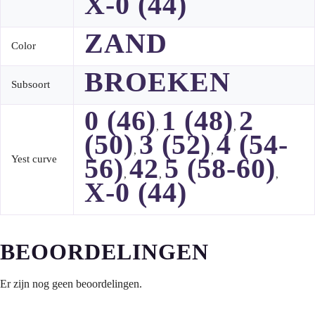
X-0 (44)
ZAND
Color
BROEKEN
Subsoort
0 (46)
1 (48)
2
,
,
(50)
3 (52)
4 (54-
,
,
56)
42
5 (58-60)
Yest curve
,
,
,
X-0 (44)
BEOORDELINGEN
Er zijn nog geen beoordelingen.