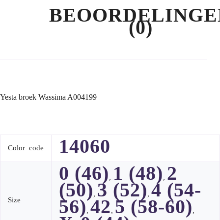
BEOORDELINGE
(0)
Yesta broek Wassima A004199
14060
Color_code
0 (46)
1 (48)
2
,
,
(50)
3 (52)
4 (54-
,
,
56)
42
5 (58-60)
Size
,
,
,