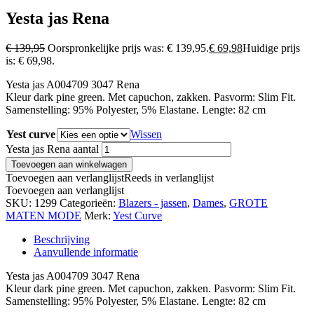
Yesta jas Rena
€
139,95
Oorspronkelijke prijs was: € 139,95.
€
69,98
Huidige prijs
is: € 69,98.
Yesta jas A004709 3047 Rena
Kleur dark pine green. Met capuchon, zakken. Pasvorm: Slim Fit.
Samenstelling: 95% Polyester, 5% Elastane. Lengte: 82 cm
Yest curve
Wissen
Yesta jas Rena aantal
Toevoegen aan winkelwagen
Toevoegen aan verlanglijst
Reeds in verlanglijst
Toevoegen aan verlanglijst
SKU:
1299
Categorieën:
Blazers - jassen
,
Dames
,
GROTE
MATEN MODE
Merk:
Yest Curve
Beschrijving
Aanvullende informatie
Yesta jas A004709 3047 Rena
Kleur dark pine green. Met capuchon, zakken. Pasvorm: Slim Fit.
Samenstelling: 95% Polyester, 5% Elastane. Lengte: 82 cm