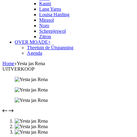
Kauni
Lang Yarns
Louisa Harding
Mirasol
Noro
Scheepjeswol
Zitron
OVER MOADE+
Theetuin de Útspanning
Agenda
Home
Yesta jas Rena
UITVERKOOP