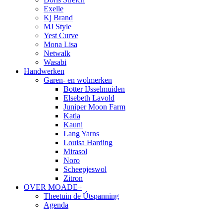
Exelle
Kj Brand
MJ Style
Yest Curve
Mona Lisa
Netwalk
Wasabi
Handwerken
Garen- en wolmerken
Botter IJsselmuiden
Elsebeth Lavold
Juniper Moon Farm
Katia
Kauni
Lang Yarns
Louisa Harding
Mirasol
Noro
Scheepjeswol
Zitron
OVER MOADE+
Theetuin de Útspanning
Agenda