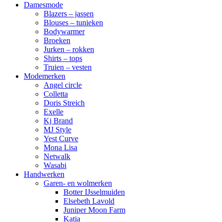
Damesmode
Blazers – jassen
Blouses – tunieken
Bodywarmer
Broeken
Jurken – rokken
Shirts – tops
Truien – vesten
Modemerken
Angel circle
Colletta
Doris Streich
Exelle
Kj Brand
MJ Style
Yest Curve
Mona Lisa
Netwalk
Wasabi
Handwerken
Garen- en wolmerken
Botter IJsselmuiden
Elsebeth Lavold
Juniper Moon Farm
Katia