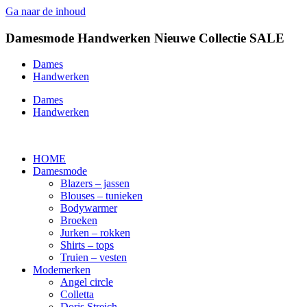
Ga naar de inhoud
Damesmode
Handwerken
Nieuwe Collectie
SALE
Dames
Handwerken
Dames
Handwerken
HOME
Damesmode
Blazers – jassen
Blouses – tunieken
Bodywarmer
Broeken
Jurken – rokken
Shirts – tops
Truien – vesten
Modemerken
Angel circle
Colletta
Doris Streich