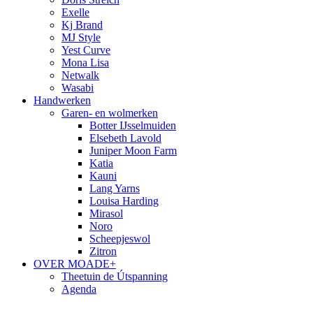
Exelle
Kj Brand
MJ Style
Yest Curve
Mona Lisa
Netwalk
Wasabi
Handwerken
Garen- en wolmerken
Botter IJsselmuiden
Elsebeth Lavold
Juniper Moon Farm
Katia
Kauni
Lang Yarns
Louisa Harding
Mirasol
Noro
Scheepjeswol
Zitron
OVER MOADE+
Theetuin de Útspanning
Agenda