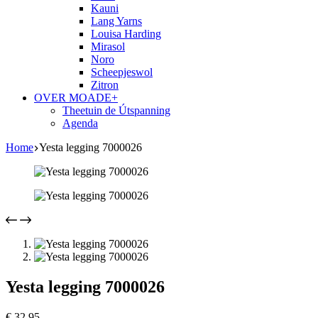
Kauni
Lang Yarns
Louisa Harding
Mirasol
Noro
Scheepjeswol
Zitron
OVER MOADE+
Theetuin de Útspanning
Agenda
Home
Yesta legging 7000026
Yesta legging 7000026
€
32,95