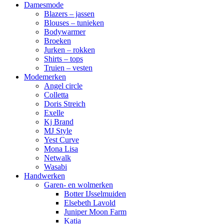
Damesmode
Blazers – jassen
Blouses – tunieken
Bodywarmer
Broeken
Jurken – rokken
Shirts – tops
Truien – vesten
Modemerken
Angel circle
Colletta
Doris Streich
Exelle
Kj Brand
MJ Style
Yest Curve
Mona Lisa
Netwalk
Wasabi
Handwerken
Garen- en wolmerken
Botter IJsselmuiden
Elsebeth Lavold
Juniper Moon Farm
Katia