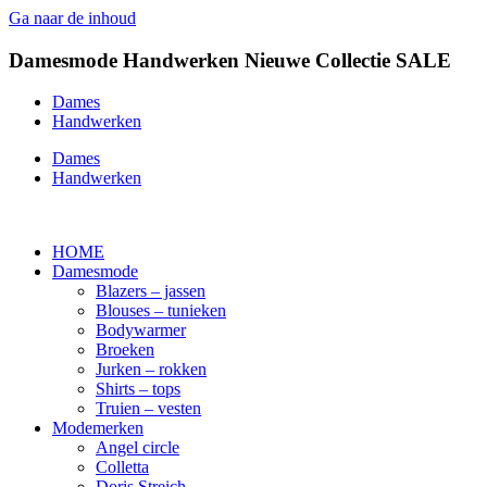
Ga naar de inhoud
Damesmode
Handwerken
Nieuwe Collectie
SALE
Dames
Handwerken
Dames
Handwerken
HOME
Damesmode
Blazers – jassen
Blouses – tunieken
Bodywarmer
Broeken
Jurken – rokken
Shirts – tops
Truien – vesten
Modemerken
Angel circle
Colletta
Doris Streich