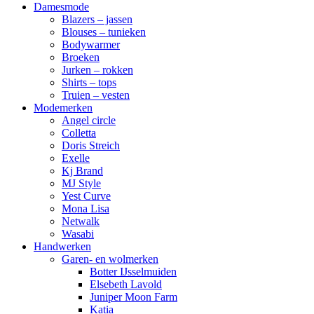
Damesmode
Blazers – jassen
Blouses – tunieken
Bodywarmer
Broeken
Jurken – rokken
Shirts – tops
Truien – vesten
Modemerken
Angel circle
Colletta
Doris Streich
Exelle
Kj Brand
MJ Style
Yest Curve
Mona Lisa
Netwalk
Wasabi
Handwerken
Garen- en wolmerken
Botter IJsselmuiden
Elsebeth Lavold
Juniper Moon Farm
Katia