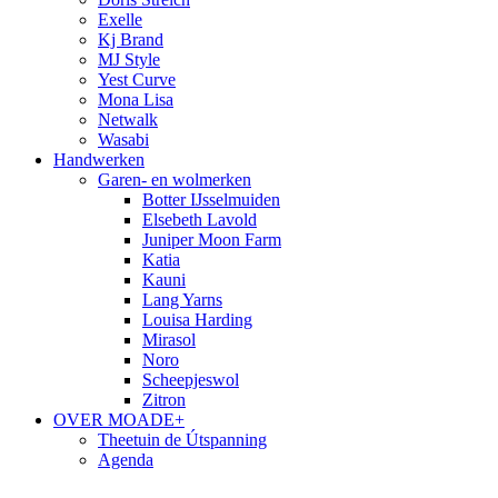
Exelle
Kj Brand
MJ Style
Yest Curve
Mona Lisa
Netwalk
Wasabi
Handwerken
Garen- en wolmerken
Botter IJsselmuiden
Elsebeth Lavold
Juniper Moon Farm
Katia
Kauni
Lang Yarns
Louisa Harding
Mirasol
Noro
Scheepjeswol
Zitron
OVER MOADE+
Theetuin de Útspanning
Agenda