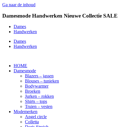
Ga naar de inhoud
Damesmode
Handwerken
Nieuwe Collectie
SALE
Dames
Handwerken
Dames
Handwerken
HOME
Damesmode
Blazers – jassen
Blouses – tunieken
Bodywarmer
Broeken
Jurken – rokken
Shirts – tops
Truien – vesten
Modemerken
Angel circle
Colletta
Doris Streich