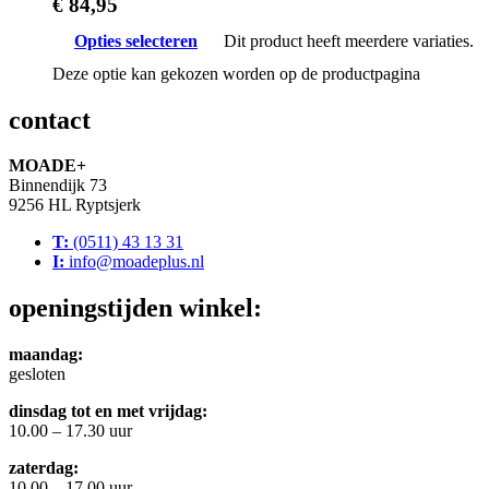
€
84,95
Opties selecteren
Dit product heeft meerdere variaties.
Deze optie kan gekozen worden op de productpagina
contact
MOADE+
Binnendijk 73
9256 HL Ryptsjerk
T:
(0511) 43 13 31
I:
info@moadeplus.nl
openingstijden winkel:
maandag:
gesloten
dinsdag tot en met vrijdag:
10.00 – 17.30 uur
zaterdag:
10.00 – 17.00 uur