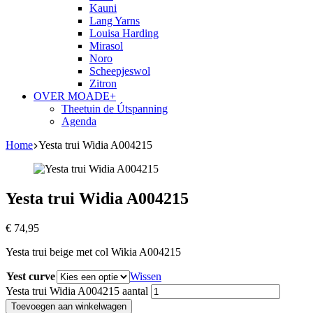
Kauni
Lang Yarns
Louisa Harding
Mirasol
Noro
Scheepjeswol
Zitron
OVER MOADE+
Theetuin de Útspanning
Agenda
Home
Yesta trui Widia A004215
Yesta trui Widia A004215
€
74,95
Yesta trui beige met col Wikia A004215
Yest curve
Wissen
Yesta trui Widia A004215 aantal
Toevoegen aan winkelwagen