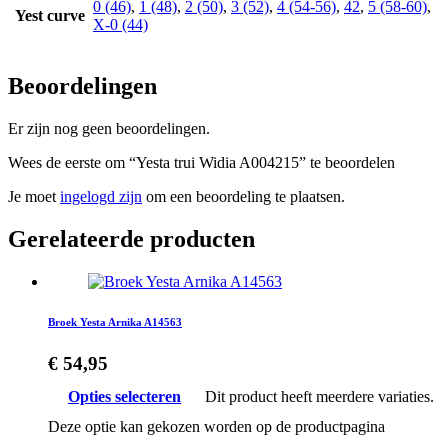
0 (46)
,
1 (48)
,
2 (50)
,
3 (52)
,
4 (54-56)
,
42
,
5 (58-60)
,
Yest curve
X-0 (44)
Beoordelingen
Er zijn nog geen beoordelingen.
Wees de eerste om “Yesta trui Widia A004215” te beoordelen
Je moet
ingelogd zijn
om een beoordeling te plaatsen.
Gerelateerde producten
Broek Yesta Arnika A14563
€
54,95
Opties selecteren
Dit product heeft meerdere variaties.
Deze optie kan gekozen worden op de productpagina