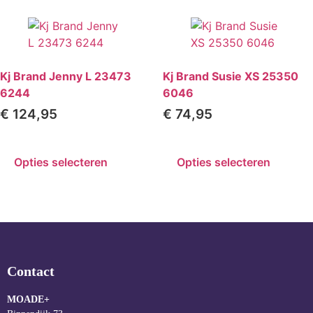
Kj Brand Jenny L 23473
Kj Brand Susie XS 25350
6244
6046
€
124,95
€
74,95
Opties selecteren
Opties selecteren
Contact
MOADE+