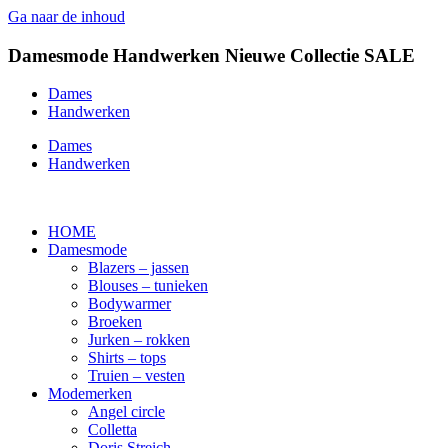
Ga naar de inhoud
Damesmode
Handwerken
Nieuwe Collectie
SALE
Dames
Handwerken
Dames
Handwerken
HOME
Damesmode
Blazers – jassen
Blouses – tunieken
Bodywarmer
Broeken
Jurken – rokken
Shirts – tops
Truien – vesten
Modemerken
Angel circle
Colletta
Doris Streich