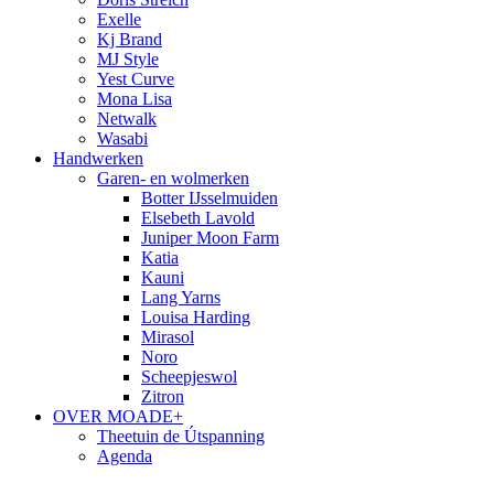
Exelle
Kj Brand
MJ Style
Yest Curve
Mona Lisa
Netwalk
Wasabi
Handwerken
Garen- en wolmerken
Botter IJsselmuiden
Elsebeth Lavold
Juniper Moon Farm
Katia
Kauni
Lang Yarns
Louisa Harding
Mirasol
Noro
Scheepjeswol
Zitron
OVER MOADE+
Theetuin de Útspanning
Agenda