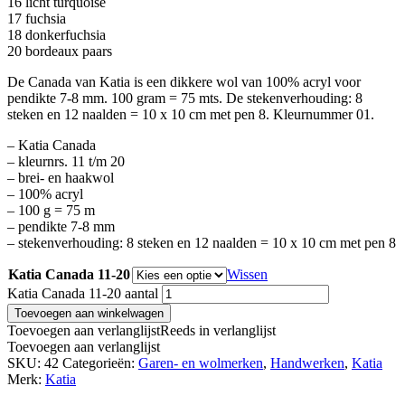
16 licht turquoise
17 fuchsia
18 donkerfuchsia
20 bordeaux paars
De Canada van Katia is een dikkere wol van 100% acryl voor
pendikte 7-8 mm. 100 gram = 75 mts. De stekenverhouding: 8
steken en 12 naalden = 10 x 10 cm met pen 8. Kleurnummer 01.
– Katia Canada
– kleurnrs. 11 t/m 20
– brei- en haakwol
– 100% acryl
– 100 g = 75 m
– pendikte 7-8 mm
– stekenverhouding: 8 steken en 12 naalden = 10 x 10 cm met pen 8
Katia Canada 11-20
Wissen
Katia Canada 11-20 aantal
Toevoegen aan winkelwagen
Toevoegen aan verlanglijst
Reeds in verlanglijst
Toevoegen aan verlanglijst
SKU:
42
Categorieën:
Garen- en wolmerken
,
Handwerken
,
Katia
Merk:
Katia