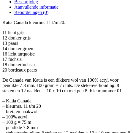
Beschrijving
Aanvullende informatie
Beoordelingen (0)
Katia Canada kleurnrs. 11 t/m 20:
11 licht grijs
12 donker grijs
13 paars
14 donker groen
16 licht turquoise
17 fuchsia
18 donkerfuchsia
20 bordeaux paars
De Canada van Katia is een dikkere wol van 100% acryl voor
pendikte 7-8 mm. 100 gram = 75 mts. De stekenverhouding: 8
steken en 12 naalden = 10 x 10 cm met pen 8. Kleurnummer 01.
– Katia Canada
– kleurnrs. 11 t/m 20
– brei- en haakwol
– 100% acryl
– 100 g = 75 m
– pendikte 7-8 mm
– stekenverhouding: 8 steken en 12 naalden = 10 x 10 cm met pen 8