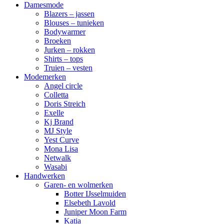
Damesmode
Blazers – jassen
Blouses – tunieken
Bodywarmer
Broeken
Jurken – rokken
Shirts – tops
Truien – vesten
Modemerken
Angel circle
Colletta
Doris Streich
Exelle
Kj Brand
MJ Style
Yest Curve
Mona Lisa
Netwalk
Wasabi
Handwerken
Garen- en wolmerken
Botter IJsselmuiden
Elsebeth Lavold
Juniper Moon Farm
Katia