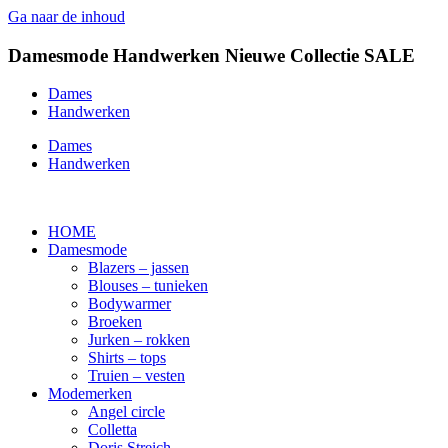
Ga naar de inhoud
Damesmode
Handwerken
Nieuwe Collectie
SALE
Dames
Handwerken
Dames
Handwerken
HOME
Damesmode
Blazers – jassen
Blouses – tunieken
Bodywarmer
Broeken
Jurken – rokken
Shirts – tops
Truien – vesten
Modemerken
Angel circle
Colletta
Doris Streich