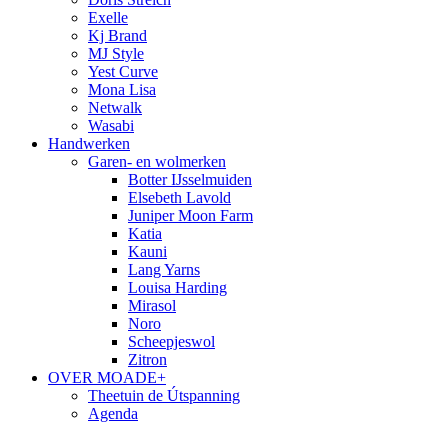
Exelle
Kj Brand
MJ Style
Yest Curve
Mona Lisa
Netwalk
Wasabi
Handwerken
Garen- en wolmerken
Botter IJsselmuiden
Elsebeth Lavold
Juniper Moon Farm
Katia
Kauni
Lang Yarns
Louisa Harding
Mirasol
Noro
Scheepjeswol
Zitron
OVER MOADE+
Theetuin de Útspanning
Agenda