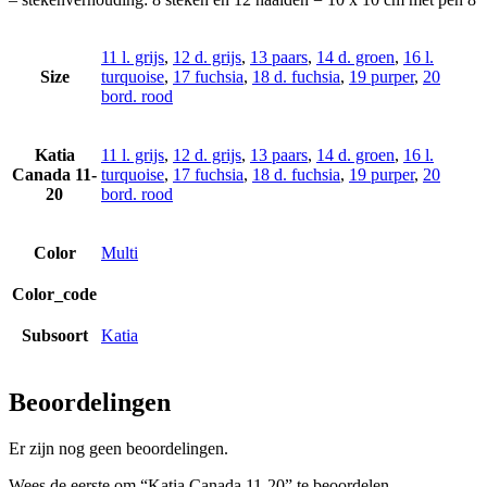
11 l. grijs
,
12 d. grijs
,
13 paars
,
14 d. groen
,
16 l.
Size
turquoise
,
17 fuchsia
,
18 d. fuchsia
,
19 purper
,
20
bord. rood
Katia
11 l. grijs
,
12 d. grijs
,
13 paars
,
14 d. groen
,
16 l.
Canada 11-
turquoise
,
17 fuchsia
,
18 d. fuchsia
,
19 purper
,
20
20
bord. rood
Color
Multi
Color_code
Subsoort
Katia
Beoordelingen
Er zijn nog geen beoordelingen.
Wees de eerste om “Katia Canada 11-20” te beoordelen