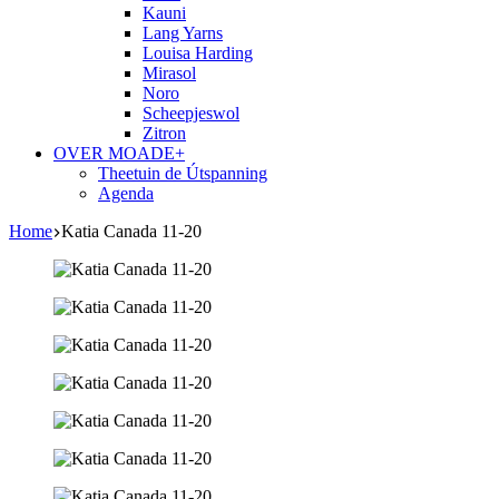
Kauni
Lang Yarns
Louisa Harding
Mirasol
Noro
Scheepjeswol
Zitron
OVER MOADE+
Theetuin de Útspanning
Agenda
Home
Katia Canada 11-20