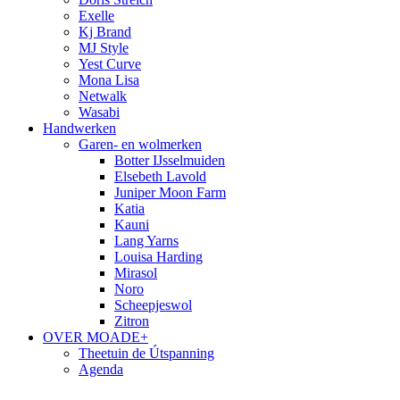
Exelle
Kj Brand
MJ Style
Yest Curve
Mona Lisa
Netwalk
Wasabi
Handwerken
Garen- en wolmerken
Botter IJsselmuiden
Elsebeth Lavold
Juniper Moon Farm
Katia
Kauni
Lang Yarns
Louisa Harding
Mirasol
Noro
Scheepjeswol
Zitron
OVER MOADE+
Theetuin de Útspanning
Agenda