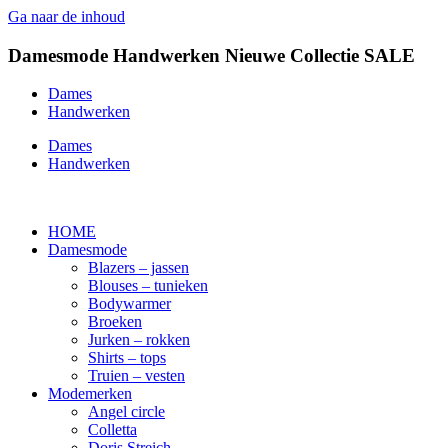
Ga naar de inhoud
Damesmode
Handwerken
Nieuwe Collectie
SALE
Dames
Handwerken
Dames
Handwerken
HOME
Damesmode
Blazers – jassen
Blouses – tunieken
Bodywarmer
Broeken
Jurken – rokken
Shirts – tops
Truien – vesten
Modemerken
Angel circle
Colletta
Doris Streich