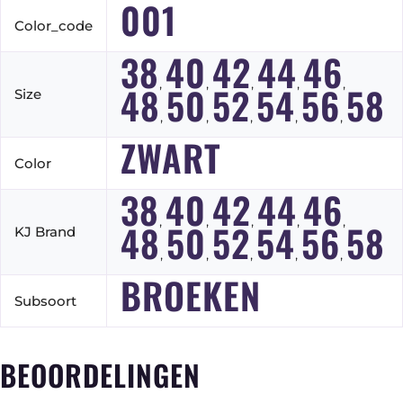
001
Color_code
38
40
42
44
46
,
,
,
,
,
48
50
52
54
56
58
Size
,
,
,
,
,
ZWART
Color
38
40
42
44
46
,
,
,
,
,
48
50
52
54
56
58
KJ Brand
,
,
,
,
,
BROEKEN
Subsoort
BEOORDELINGEN