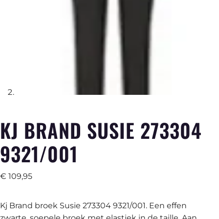
KJ BRAND SUSIE 273304
9321/001
€
109,95
Kj Brand broek Susie 273304 9321/001. Een effen
zwarte, soepele broek met elastiek in de taille. Aan