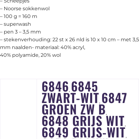
– Scheepjes
– Noorse sokkenwol
– 100 g = 160 m
– superwash
– pen 3 – 3,5 mm
– stekenverhouding: 22 st x 26 nld is 10 x 10 cm – met 3,5
mm naalden- materiaal: 40% acryl,
40% polyamide, 20% wol
6846
6845
,
ZWART-WIT
6847
,
GROEN ZW B
,
6848 GRIJS WIT
,
6849 GRIJS-WIT
,