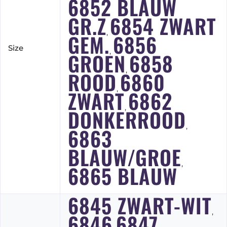
6852 BLAUW
GR.Z
6854 ZWART
,
GEM.
6856
Size
,
GROEN
6858
,
ROOD
6860
,
ZWART
6862
,
DONKERROOD
,
6863
BLAUW/GROE
,
6865 BLAUW
6845 ZWART-WIT
,
6846
6847