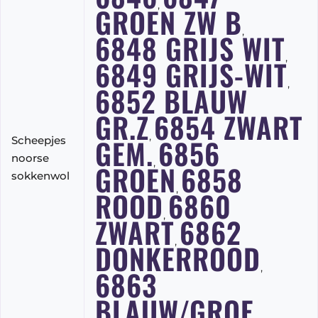
,
GROEN ZW B
,
6848 GRIJS WIT
,
6849 GRIJS-WIT
,
6852 BLAUW
GR.Z
6854 ZWART
,
GEM.
6856
Scheepjes
noorse
,
GROEN
6858
sokkenwol
,
ROOD
6860
,
ZWART
6862
,
DONKERROOD
,
6863
BLAUW/GROE