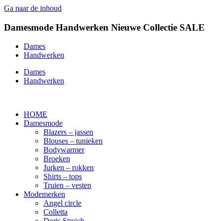
Ga naar de inhoud
Damesmode
Handwerken
Nieuwe Collectie
SALE
Dames
Handwerken
Dames
Handwerken
HOME
Damesmode
Blazers – jassen
Blouses – tunieken
Bodywarmer
Broeken
Jurken – rokken
Shirts – tops
Truien – vesten
Modemerken
Angel circle
Colletta
Doris Streich