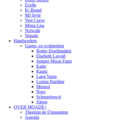
Exelle
Kj Brand
MJ Style
Yest Curve
Mona Lisa
Netwalk
Wasabi
Handwerken
Garen- en wolmerken
Botter IJsselmuiden
Elsebeth Lavold
Juniper Moon Farm
Katia
Kauni
Lang Yarns
Louisa Harding
Mirasol
Noro
Scheepjeswol
Zitron
OVER MOADE+
Theetuin de Útspanning
Agenda