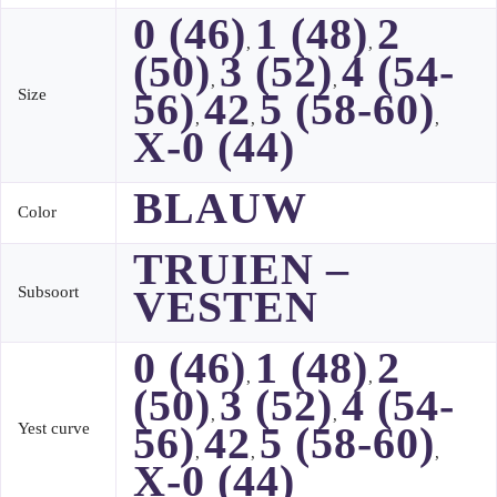
0 (46)
1 (48)
2
,
,
(50)
3 (52)
4 (54-
,
,
56)
42
5 (58-60)
Size
,
,
,
X-0 (44)
BLAUW
Color
TRUIEN –
VESTEN
Subsoort
0 (46)
1 (48)
2
,
,
(50)
3 (52)
4 (54-
,
,
56)
42
5 (58-60)
Yest curve
,
,
,
X-0 (44)