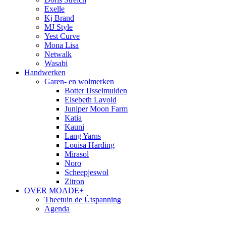
Exelle
Kj Brand
MJ Style
Yest Curve
Mona Lisa
Netwalk
Wasabi
Handwerken
Garen- en wolmerken
Botter IJsselmuiden
Elsebeth Lavold
Juniper Moon Farm
Katia
Kauni
Lang Yarns
Louisa Harding
Mirasol
Noro
Scheepjeswol
Zitron
OVER MOADE+
Theetuin de Útspanning
Agenda