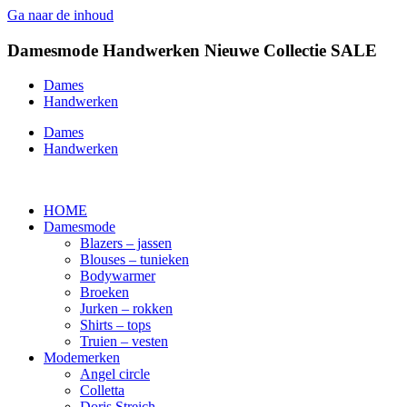
Ga naar de inhoud
Damesmode
Handwerken
Nieuwe Collectie
SALE
Dames
Handwerken
Dames
Handwerken
HOME
Damesmode
Blazers – jassen
Blouses – tunieken
Bodywarmer
Broeken
Jurken – rokken
Shirts – tops
Truien – vesten
Modemerken
Angel circle
Colletta
Doris Streich