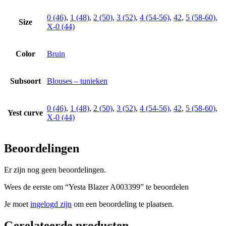
0 (46)
,
1 (48)
,
2 (50)
,
3 (52)
,
4 (54-56)
,
42
,
5 (58-60)
,
Size
X-0 (44)
Color
Bruin
Subsoort
Blouses – tunieken
0 (46)
,
1 (48)
,
2 (50)
,
3 (52)
,
4 (54-56)
,
42
,
5 (58-60)
,
Yest curve
X-0 (44)
Beoordelingen
Er zijn nog geen beoordelingen.
Wees de eerste om “Yesta Blazer A003399” te beoordelen
Je moet
ingelogd zijn
om een beoordeling te plaatsen.
Gerelateerde producten