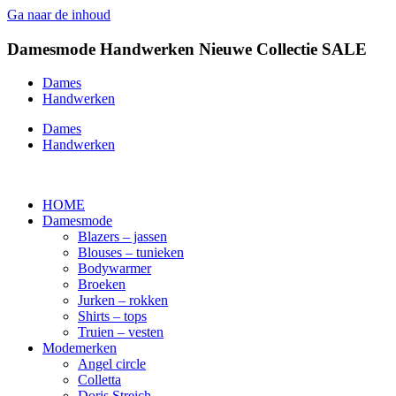
Ga naar de inhoud
Damesmode
Handwerken
Nieuwe Collectie
SALE
Dames
Handwerken
Dames
Handwerken
HOME
Damesmode
Blazers – jassen
Blouses – tunieken
Bodywarmer
Broeken
Jurken – rokken
Shirts – tops
Truien – vesten
Modemerken
Angel circle
Colletta
Doris Streich