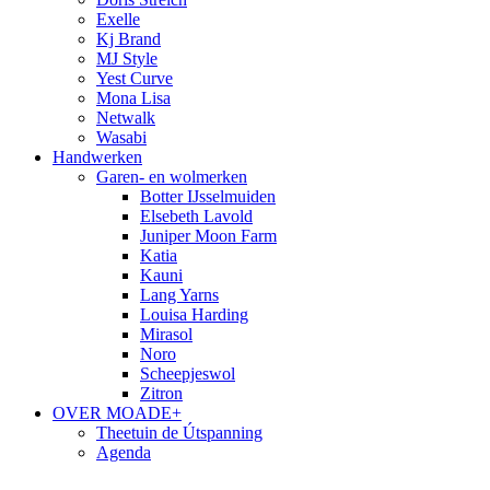
Exelle
Kj Brand
MJ Style
Yest Curve
Mona Lisa
Netwalk
Wasabi
Handwerken
Garen- en wolmerken
Botter IJsselmuiden
Elsebeth Lavold
Juniper Moon Farm
Katia
Kauni
Lang Yarns
Louisa Harding
Mirasol
Noro
Scheepjeswol
Zitron
OVER MOADE+
Theetuin de Útspanning
Agenda