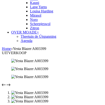
Kauni
Lang Yarns
Louisa Harding
Mirasol
Noro
Scheepjeswol
Zitron
OVER MOADE+
Theetuin de Útspanning
Agenda
Home
Yesta Blazer A003399
UITVERKOOP