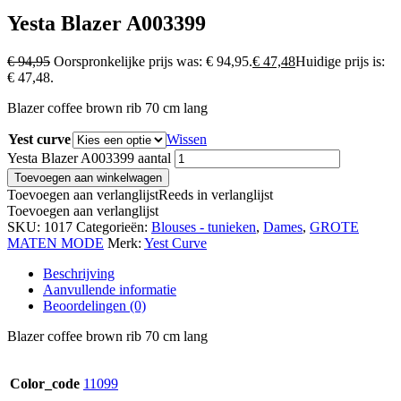
Yesta Blazer A003399
€
94,95
Oorspronkelijke prijs was: € 94,95.
€
47,48
Huidige prijs is:
€ 47,48.
Blazer coffee brown rib 70 cm lang
Yest curve
Wissen
Yesta Blazer A003399 aantal
Toevoegen aan winkelwagen
Toevoegen aan verlanglijst
Reeds in verlanglijst
Toevoegen aan verlanglijst
SKU:
1017
Categorieën:
Blouses - tunieken
,
Dames
,
GROTE
MATEN MODE
Merk:
Yest Curve
Beschrijving
Aanvullende informatie
Beoordelingen (0)
Blazer coffee brown rib 70 cm lang
Color_code
11099