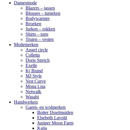
Damesmode
Blazers – jassen
Blouses – tunieken
Bodywarmer
Broeken
Jurken – rokken
Shirts – tops
Truien – vesten
Modemerken
Angel circle
Colletta
Doris Streich
Exelle
Kj Brand
MJ Style
Yest Curve
Mona Lisa
Netwalk
Wasabi
Handwerken
Garen- en wolmerken
Botter IJsselmuiden
Elsebeth Lavold
Juniper Moon Farm
Katia