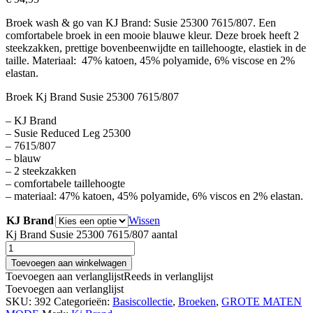
Broek wash & go van KJ Brand: Susie 25300 7615/807. Een
comfortabele broek in een mooie blauwe kleur. Deze broek heeft 2
steekzakken, prettige bovenbeenwijdte en taillehoogte, elastiek in de
taille. Materiaal: 47% katoen, 45% polyamide, 6% viscose en 2%
elastan.
Broek Kj Brand Susie 25300 7615/807
– KJ Brand
– Susie Reduced Leg 25300
– 7615/807
– blauw
– 2 steekzakken
– comfortabele taillehoogte
– materiaal: 47% katoen, 45% polyamide, 6% viscos en 2% elastan.
KJ Brand
Wissen
Kj Brand Susie 25300 7615/807 aantal
Toevoegen aan winkelwagen
Toevoegen aan verlanglijst
Reeds in verlanglijst
Toevoegen aan verlanglijst
SKU:
392
Categorieën:
Basiscollectie
,
Broeken
,
GROTE MATEN