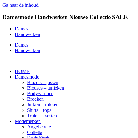
Ga naar de inhoud
Damesmode
Handwerken
Nieuwe Collectie
SALE
Dames
Handwerken
Dames
Handwerken
HOME
Damesmode
Blazers – jassen
Blouses – tunieken
Bodywarmer
Broeken
Jurken – rokken
Shirts – tops
Truien – vesten
Modemerken
Angel circle
Colletta
Doris Streich