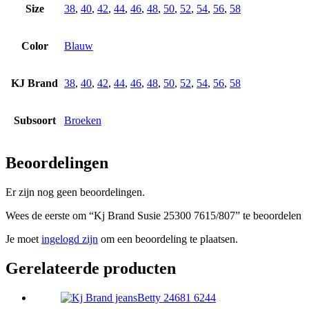
Size
38
,
40
,
42
,
44
,
46
,
48
,
50
,
52
,
54
,
56
,
58
Color
Blauw
KJ Brand
38
,
40
,
42
,
44
,
46
,
48
,
50
,
52
,
54
,
56
,
58
Subsoort
Broeken
Beoordelingen
Er zijn nog geen beoordelingen.
Wees de eerste om “Kj Brand Susie 25300 7615/807” te beoordelen
Je moet
ingelogd zijn
om een beoordeling te plaatsen.
Gerelateerde producten