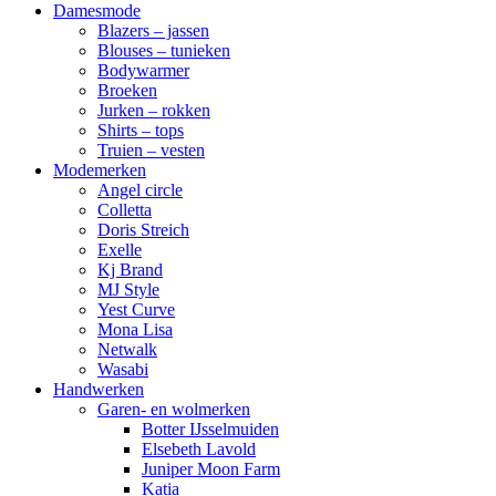
Damesmode
Blazers – jassen
Blouses – tunieken
Bodywarmer
Broeken
Jurken – rokken
Shirts – tops
Truien – vesten
Modemerken
Angel circle
Colletta
Doris Streich
Exelle
Kj Brand
MJ Style
Yest Curve
Mona Lisa
Netwalk
Wasabi
Handwerken
Garen- en wolmerken
Botter IJsselmuiden
Elsebeth Lavold
Juniper Moon Farm
Katia