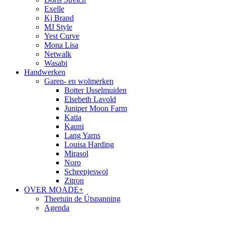
Exelle
Kj Brand
MJ Style
Yest Curve
Mona Lisa
Netwalk
Wasabi
Handwerken
Garen- en wolmerken
Botter IJsselmuiden
Elsebeth Lavold
Juniper Moon Farm
Katia
Kauni
Lang Yarns
Louisa Harding
Mirasol
Noro
Scheepjeswol
Zitron
OVER MOADE+
Theetuin de Útspanning
Agenda