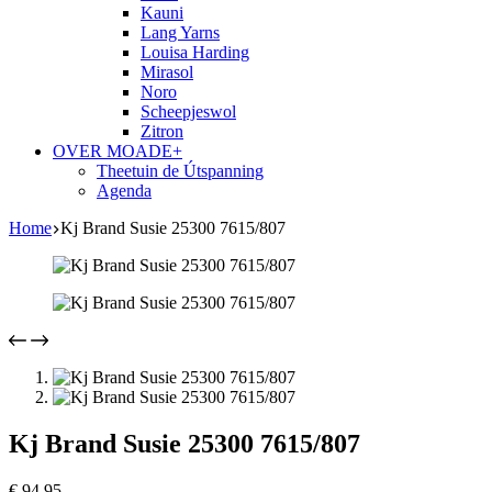
Kauni
Lang Yarns
Louisa Harding
Mirasol
Noro
Scheepjeswol
Zitron
OVER MOADE+
Theetuin de Útspanning
Agenda
Home
Kj Brand Susie 25300 7615/807
Kj Brand Susie 25300 7615/807
€
94,95